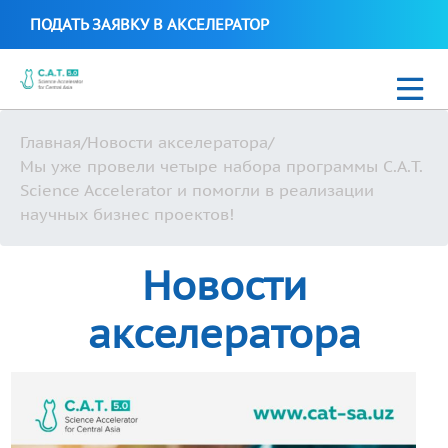
ПОДАТЬ ЗАЯВКУ В АКСЕЛЕРАТОР
Главная
/
Новости акселератора
/
Новости
Мы уже провели четыре набора программы C.A.T.
Science Accelerator и помогли в реализации
C.A.T. Science Biotech 2021
научных бизнес проектов!
Стартапы C.A.T. Science Accelerator
Новости
акселератора
Uzbek
+99897 700 16 38