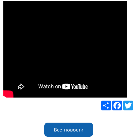
Share
Faceb
T
Все новости