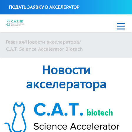
ПОДАТЬ ЗАЯВКУ В АКСЕЛЕРАТОР
Главная
/
Новости акселератора
/
Новости
C.A.T. Science Accelerator Biotech
C.A.T. Science Biotech 2021
Новости
Стартапы C.A.T. Science Accelerator
акселератора
Uzbek
+99897 700 16 38