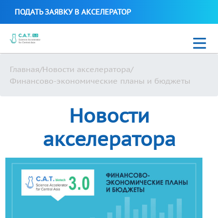
ПОДАТЬ ЗАЯВКУ В АКСЕЛЕРАТОР
Главная
/
Новости акселератора
/
Новости
Финансово-экономические планы и бюджеты
C.A.T. Science Biotech 2021
Новости
Стартапы C.A.T. Science Accelerator
акселератора
Uzbek
+99897 700 16 38