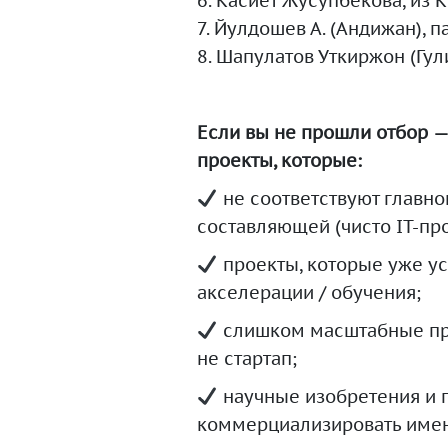
6. Касиет Жусупбекова, из
7. Йулдошев А. (Андижан), 
8. Шапулатов Уткиржон (Гул
Если вы не прошли отбор —
проекты, которые:
не соответствуют главно
составляющей (чисто IT-про
проекты, которые уже у
акселерации / обучения;
слишком масштабные прое
не стартап;
научные изобретения и п
коммерциализировать именн