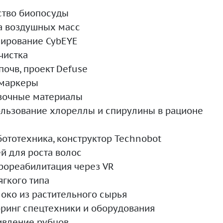
дство биопосуды
ка воздушных масс
лирование CybEYE
чистка
почв, проект Defuse
омаркеры
язочные материалы
ользование хлореллы и спирулины в рационе
бототехника, конструктор Technobot
й для роста волос
йрореабилитация через VR
ягкого типа
око из растительного сырья
оринг спецтехники и оборудования
ивление рубцов