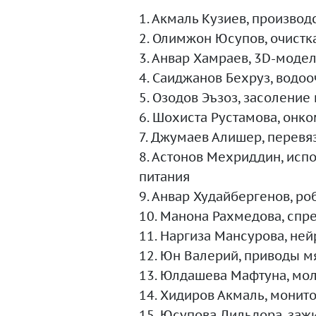
1. Акмаль Кузиев, произво
2. Олимжон Юсупов, очист
3. Анвар Хамраев, 3D-моде
4. Саиджанов Бехруз, водоо
5. Озодов Эъзоз, засоление 
6. Шохиста Рустамова, онк
7. Джумаев Алишер, перев
8. Астонов Мехриддин, исп
питания
9. Анвар Худайбергенов, ро
10. Манона Рахмедова, спре
11. Наргиза Мансурова, не
12. Юн Валерий, приводы м
13. Юлдашева Мафтуна, мол
14. Хидиров Акмаль, монит
15. Юсупова Дильдора, заж