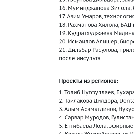
16. Муминджанова Зилола,
17. Азим Умаров, технолог
18. Рахманова Хилола, БАД
19. Кудратхуджаева Мадина
20. Исмаилов Алишер, био
21. Дильбар Расулова, при
после инсульта
Проекты из регионов:
1. Толиб Нутфуллаев, Бухар
2. Тайлакова Дилдора, Dent
3. Алым Асаматдинов, Нукус
4. Сарвар Муродов, Гулиста
5. Еттибаева Лола, эфирные