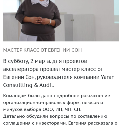
+99890 319 23 51
МАСТЕР КЛАСС ОТ ЕВГЕНИИ СОН
В субботу, 2 марта. для проектов
акселератора прошел мастер класс от
Евгении Сон, руководителя компании Yaran
Инструмент диагностики ИС ВОИС
Consullting & Audit.
Командам было дано подробное разъяснение
организационно-правовых форм, плюсов и
минусов выбора ООО, ИП, ЧП. СП.
Детально обсудили вопросы по составлению
соглашения с инвесторами. Евгения рассказала о