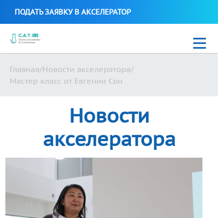
ПОДАТЬ ЗАЯВКУ В АКСЕЛЕРАТОР
Главная
/
Новости акселератора
/
Новости
Мастер класс от Евгении Сон
C.A.T. Science Biotech 2021
Новости
Стартапы C.A.T. Science Accelerator
акселератора
Uzbek
+99897 700 16 38