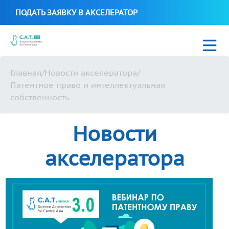
ПОДАТЬ ЗАЯВКУ В АКСЕЛЕРАТОР
Главная
/
Новости акселератора
/
Новости
Патентное право и интеллектуальная
собственность
C.A.T. Science Biotech 2021
Новости
Стартапы C.A.T. Science Accelerator
акселератора
Uzbek
+99897 700 16 38