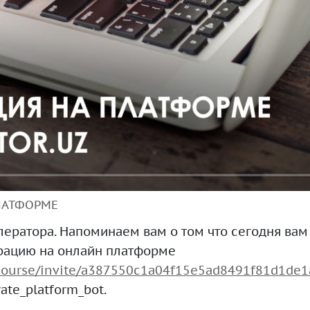
ЛАТФОРМЕ
ератора. Напоминаем вам о том что сегодня вам
рацию на онлайн платформе
r/course/invite/a387550c1a04f15e5ad8491f81d1de1
ate_platform_bot.