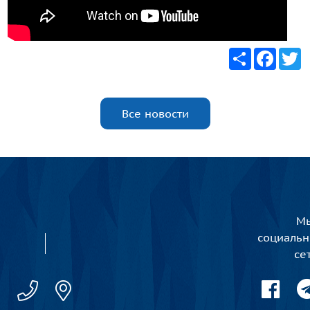
Share
Faceb
T
Все новости
Мы
социаль
се