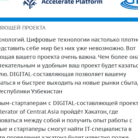
ЛЯЮЩЕЙ ПРОЕКТА
хнологий. Цифровые технологии настолько плотн
едставить себе мир без них уже невозможно. Вот
ющая вашего проекта очень важна. Чем более он
екательным и удобным ваш проект будет казать
лю. DIGITAL-составляющая позволяет вашему
аться и быстрее выходить на новые рынки сбыта,
Республики Узбекистан
ным-стартаперам с DIGITAL-составляющей проек
lerator of Central Asia пройдёт Хакатон, где
оваться между собой и получить опыт работы с
ые и стартаперы смогут найти IT-специалиста в
те проведения хакатона будет известно позже,