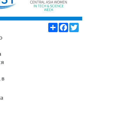
Share
Facebook
Twitter
о
а
ся
 в
та