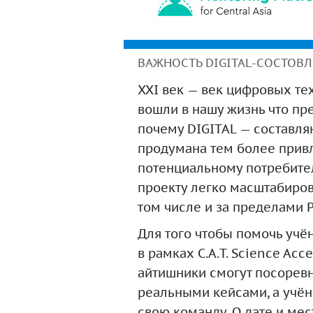
ВАЖНОСТЬ DIGITAL-СОСТОВ
XXI век — век цифровых те
вошли в нашу жизнь что пр
почему DIGITAL — составля
продумана тем более привл
потенциальному потребите
проекту легко масштабиров
том числе и за пределами 
Для того чтобы помочь учё
в рамках C.A.T. Science Acce
айтишники смогут посоревн
реальными кейсами, а учён
свою команду. О дате и мес