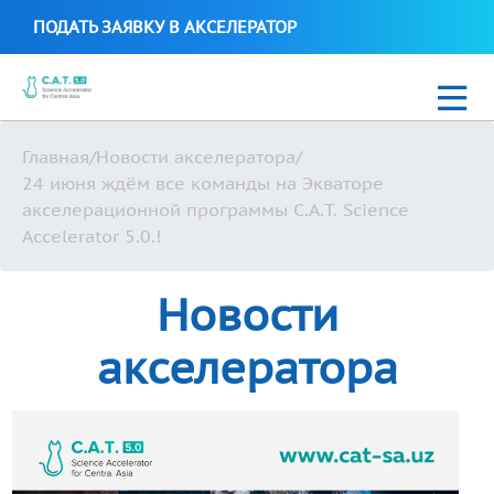
ПОДАТЬ ЗАЯВКУ В АКСЕЛЕРАТОР
Главная
/
Новости акселератора
/
Новости
24 июня ждём все команды на Экваторе
акселерационной программы C.A.T. Science
C.A.T. Science Biotech 2021
Accelerator 5.0.!
Стартапы C.A.T. Science Accelerator
Новости
акселератора
Uzbek
+99897 700 16 38