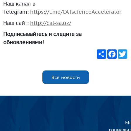
Наш канал в
Telegram:
https://t.me/CATscienceAccelerator
Наш сайт:
http://cat-sa.uz/
Подписывайтесь и следите за
обновлениями!
Share
Faceb
T
Все новости
Мы
социаль