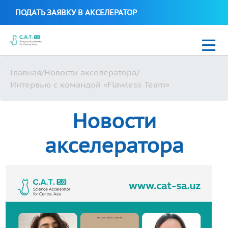
ПОДАТЬ ЗАЯВКУ В АКСЕЛЕРАТОР
Главная
/
Новости акселератора
/
Новости
Интервью с командой «Flawless Team»
C.A.T. Science Biotech 2021
Новости
Стартапы C.A.T. Science Accelerator
акселератора
Uzbek
+99897 700 16 38