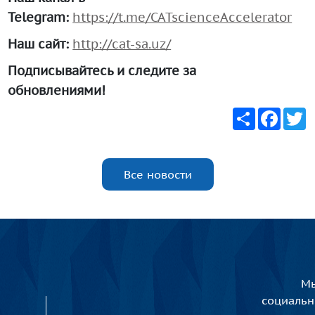
Telegram:
https://t.me/CATscienceAccelerator
Наш сайт:
http://cat-sa.uz/
Подписывайтесь и следите за
обновлениями!
Share
Faceb
T
Все новости
Мы
социаль