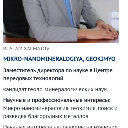
+99890 319 23 51
RUSTAM XALMATOV
MIKRO-NANOMINERALOGIYA, GEOKIMYO
Заместитель директора по науке в Центре
передовых технологий
Инструмент диагностики ИС ВОИС
кандидат геоло-минералогических наук.
Научные и профессиональные интересы:
Микро-наноминералогия, геохимия, поиск и
разведка благородных металлов
Научные интересы направлены на изучение