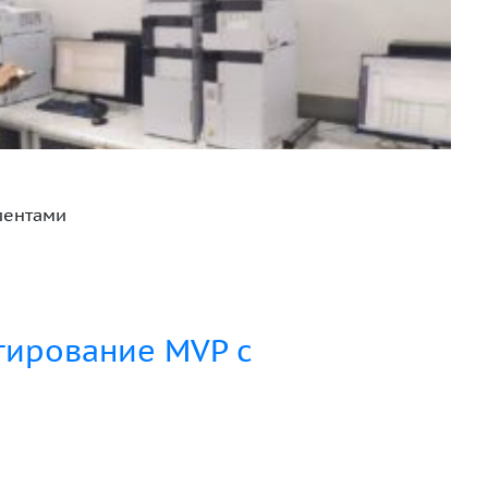
иентами
тирование MVP с