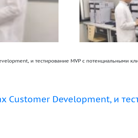
evelopment, и тестирование MVP с потенциальными кл
х Customer Development, и тес