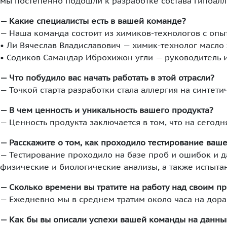
мы постепенно подошли к разработке состава гипоал
— Какие специалисты есть в вашей команде?
— Наша команда состоит из химиков-технологов с опы
• Ли Вячеслав Владиславович — химик-технолог масл
• Содиков Самандар Иброхижон угли — руководитель и
— Что побудило вас начать работать в этой отрасли?
— Точкой старта разработки стала аллергия на синтет
— В чем ценность и уникальность вашего продукта?
— Ценность продукта заключается в том, что на сегод
— Расскажите о том, как проходило тестирование ваше
— Тестирование проходило на базе проб и ошибок и 
физические и биологические анализы, а также испыта
— Сколько времени вы тратите на работу над своим п
— Ежедневно мы в среднем тратим около часа на дора
— Как бы вы описали успехи вашей команды на данны