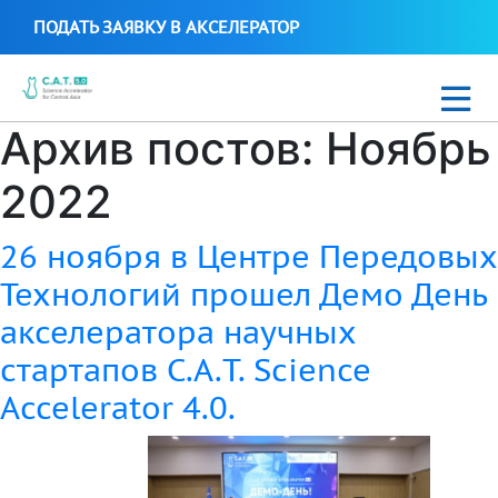
ПОДАТЬ ЗАЯВКУ В АКСЕЛЕРАТОР
Архив постов: Ноябрь
Новости
2022
C.A.T. Science Biotech 2021
26 ноября в Центре Передовых
Стартапы C.A.T. Science Accelerator
Технологий прошел Демо День
акселератора научных
стартапов C.A.T. Science
Uzbek
Accelerator 4.0.
+99897 700 16 38