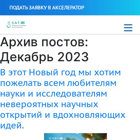
ПОДАТЬ ЗАЯВКУ В АКСЕЛЕРАТОР
Архив постов:
Новости
Декабрь 2023
C.A.T. Science Biotech 2021
В этот Новый год мы хотим
Стартапы C.A.T. Science Accelerator
пожелать всем любителям
науки и исследователям
невероятных научных
Uzbek
открытий и вдохновляющих
идей.
+99897 700 16 38