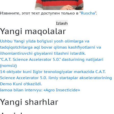
Извините, этот техт доступен только в “
Ruscha
”.
Qidirshish:
Yangi maqolalar
Ushbu Yangi yilda bo‘lg‘usi yosh olimlarga va
tadqiqotchilarga aql bovar qilmas kashfiyotlarni va
ilhomlantiruvchi g‘oyalarni tilashni istardik.
“C.A.T. Science Accelerator 5.0.” dasturining natijalari
(nomsiz)
14-oktyabr kuni Ilg‘or texnologiyalar markazida C.A.T.
Science Accelerator 5.0. ilmiy startaplar akseleratorining
Demo Kuni o‘tkazildi.
Jamoa bilan intervyu: «Agro Insecticide»
Yangi sharhlar