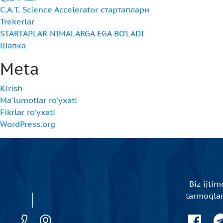
C.A.T. Science Accelerator стартаплари
Trekerlar
STARTAPLAR NIMALARGA EGA BO‘LADI
Шапка
Meta
Kirish
Ma'lumotlar ro'yxati
Fikrlar ro'yxati
WordPress.org
Biz ijtim
tarmoqla