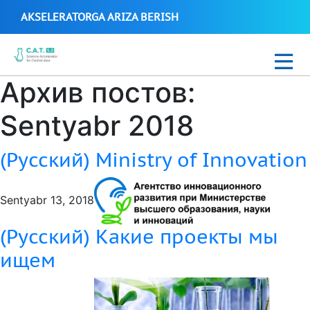
AKSELERATORGA ARIZA BERISH
Архив постов:
Yangiliklar
Sentyabr 2018
C.A.T. Science Biotech 2021
(Русский) Ministry of Innovation
C.A.T. Science Accelerator Стартаплари
Sentyabr 13, 2018
(Русский) Какие проекты мы
Русский
ищем
+99897 700 16 38