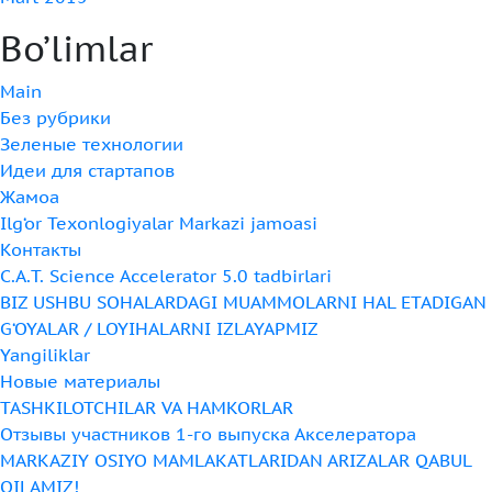
Bo’limlar
Main
Без рубрики
Зеленые технологии
Идеи для стартапов
Жамоа
Ilg‘or Texonlogiyalar Markazi jamoasi
Контакты
C.A.T. Science Accelerator 5.0 tadbirlari
BIZ USHBU SOHALARDAGI MUAMMOLARNI HAL ETADIGAN
G‘OYALAR / LOYIHALARNI IZLAYAPMIZ
Yangiliklar
Новые материалы
TASHKILOTCHILAR VA HAMKORLAR
Отзывы участников 1-го выпуска Акселератора
MARKAZIY OSIYO MAMLAKATLARIDAN ARIZALAR QABUL
QILAMIZ!