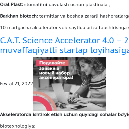
Oral Plast:
stomatitni davolash uchun plastinalar;
Barkhan biotech:
termitlar va boshqa zararli hashoratlarg
10 martgacha akselerator veb-saytida ariza topshirishga 
C.A.T. Science Accelerator 4.0 – 
muvaffaqiyatli startap loyihasiga
Fevral 21, 2022
Akseleratorda ishtirok etish uchun quyidagi sohalar bo’yic
biotexnologiya;