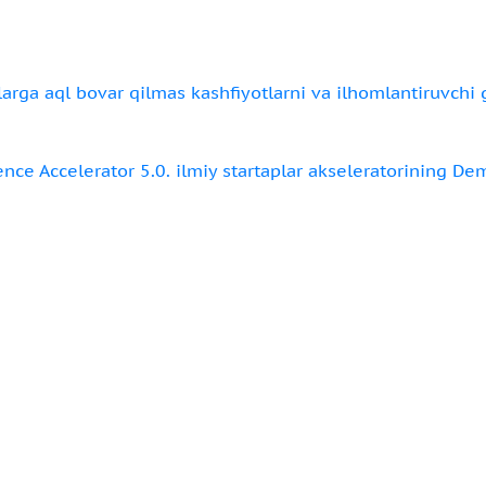
arga aql bovar qilmas kashfiyotlarni va ilhomlantiruvchi g‘
ence Accelerator 5.0. ilmiy startaplar akseleratorining Dem