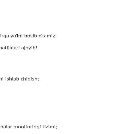
rga yo’lni bosib o’tamiz!
atijalari ajoyib!
i ishlab chiqish;
nalar monitoringi tizimi;