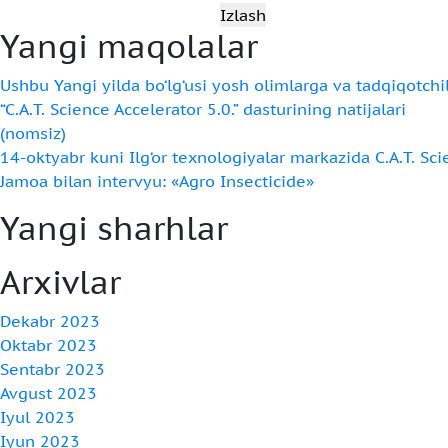
Qidirshish:
Yangi maqolalar
Ushbu Yangi yilda bo‘lg‘usi yosh olimlarga va tadqiqotchil
“C.A.T. Science Accelerator 5.0.” dasturining natijalari
(nomsiz)
14-oktyabr kuni Ilg‘or texnologiyalar markazida C.A.T. Sci
Jamoa bilan intervyu: «Agro Insecticide»
Yangi sharhlar
Arxivlar
Dekabr 2023
Oktabr 2023
Sentabr 2023
Avgust 2023
Iyul 2023
Iyun 2023