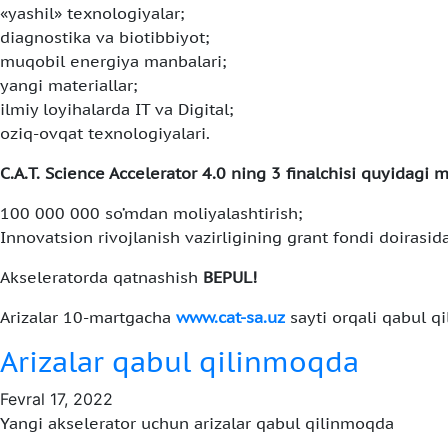
«yashil» texnologiyalar;
diagnostika va biotibbiyot;
muqobil energiya manbalari;
yangi materiallar;
ilmiy loyihalarda IT va Digital;
oziq-ovqat texnologiyalari.
C.A.T. Science Accelerator 4.0 ning 3 finalchisi quyidagi 
100 000 000 so’mdan moliyalashtirish;
Innovatsion rivojlanish vazirligining grant fondi doirasid
Akseleratorda qatnashish
BEPUL!
Arizalar 10-martgacha
www.cat-sa.uz
sayti orqali qabul qi
Arizalar qabul qilinmoqda
Fevral 17, 2022
Yangi akselerator uchun arizalar qabul qilinmoqda