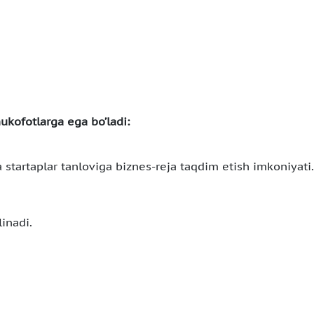
mukofotlarga ega bo’ladi:
a startaplar tanloviga biznes-reja taqdim etish imkoniyati.
linadi.