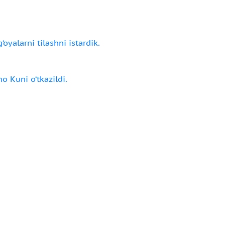
oyalarni tilashni istardik.
o Kuni o‘tkazildi.