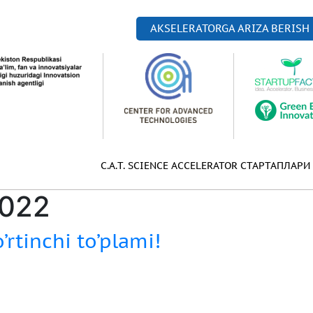
AKSELERATORGA ARIZA BERISH
C.A.T. SCIENCE ACCELERATOR СТАРТАПЛАРИ
2022
’rtinchi to’plami!