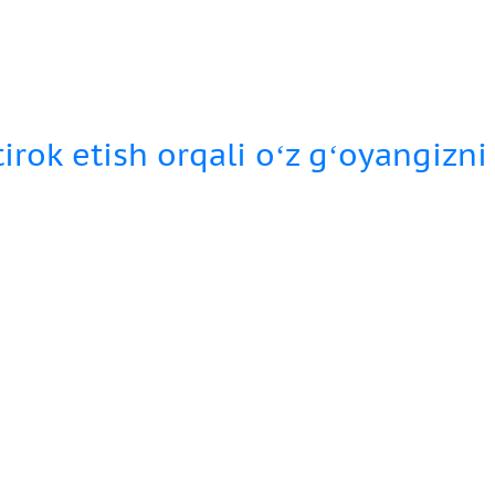
tirok etish orqali oʻz gʻoyangizni