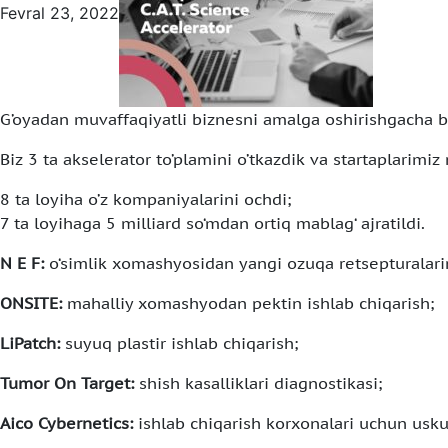
Fevral 23, 2022
G’oyadan muvaffaqiyatli biznesni amalga oshirishgacha bi
Biz 3 ta akselerator to’plamini o’tkazdik va startaplarimiz n
8 ta loyiha o’z kompaniyalarini ochdi;
7 ta loyihaga 5 milliard so‘mdan ortiq mablag‘ ajratildi.
N E F:
o‘simlik xomashyosidan yangi ozuqa retsepturalarin
ONSITE:
mahalliy xomashyodan pektin ishlab chiqarish;
LiPatch:
suyuq plastir ishlab chiqarish;
Tumor On Target:
shish kasalliklari diagnostikasi;
Aico Cybernetics:
ishlab chiqarish korxonalari uchun usku